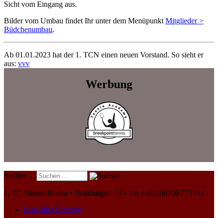
Sicht vom Eingang aus.
Bilder vom Umbau findet Ihr unter dem Menüpunkt
Mitglieder >
Büdchenumbau
.
Ab 01.01.2023 hat der 1. TCN einen neuen Vorstand. So sieht er
aus:
vvv
Werbung
Suchen ...
1. TC Nieder-Roden • Hainburgstr. 53 • Tel +49 (0)6106 771441
Liste aller Beiträge