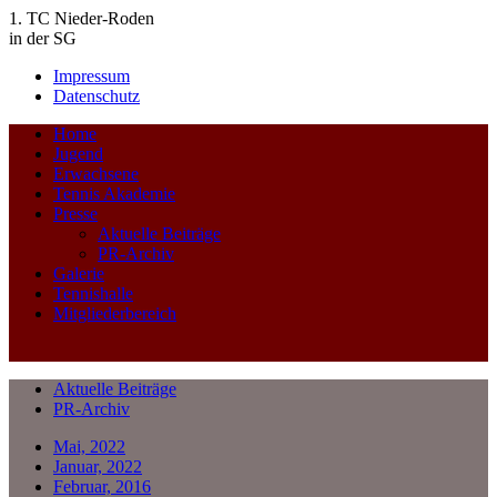
1. TC Nieder-Roden
in der SG
Impressum
Datenschutz
Home
Jugend
Erwachsene
Tennis Akademie
Presse
Aktuelle Beiträge
PR-Archiv
Galerie
Tennishalle
Mitgliederbereich
Aktuelle Beiträge
PR-Archiv
Mai, 2022
Januar, 2022
Februar, 2016