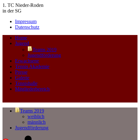
1. TC Nieder-Roden
in der SG
Impressum
Datenschutz
Home
Jugend
Teams 2019
Jugendförderung
Erwachsene
Tennis Akademie
Presse
Galerie
Tennishalle
Mitgliederbereich
Teams 2019
weiblich
männlich
Jugendförderung