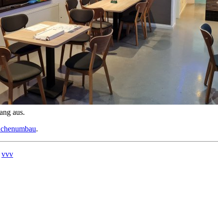
ang aus.
üdchenumbau
.
:
vvv