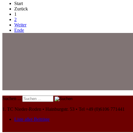
Start
Zurück
1
2
Weiter
Ende
Suchen ...
1. TC Nieder-Roden • Hainburgstr. 53 • Tel +49 (0)6106 771441
Liste aller Beiträge