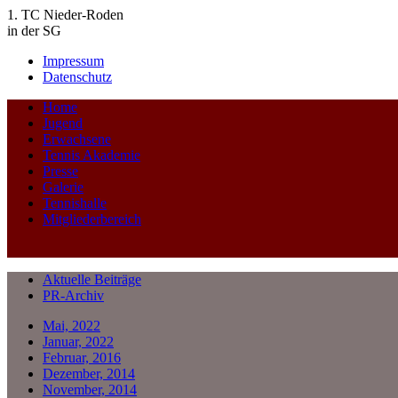
1. TC Nieder-Roden
in der SG
Impressum
Datenschutz
Home
Jugend
Erwachsene
Tennis Akademie
Presse
Galerie
Tennishalle
Mitgliederbereich
Aktuelle Beiträge
PR-Archiv
Mai, 2022
Januar, 2022
Februar, 2016
Dezember, 2014
November, 2014