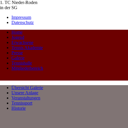
1. TC Nieder-Roden
in der SG
Impressum
Datenschutz
Home
Jugend
Erwachsene
Tennis Akademie
Presse
Galerie
Tennishalle
Mitgliederbereich
Übersicht Galerie
Unsere Anlage
Veranstaltungen
Tennissport
Historie