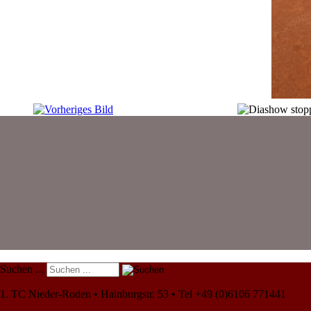
Suchen ...
1. TC Nieder-Roden • Hainburgstr. 53 • Tel +49 (0)6106 771441