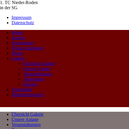
1. TC Nieder-Roden
in der SG
Impressum
Datenschutz
Home
Jugend
Erwachsene
Tennis Akademie
Presse
Galerie
Übersicht Galerie
Unsere Anlage
Veranstaltungen
Tennissport
Historie
Tennishalle
Mitgliederbereich
Übersicht Galerie
Unsere Anlage
Veranstaltungen