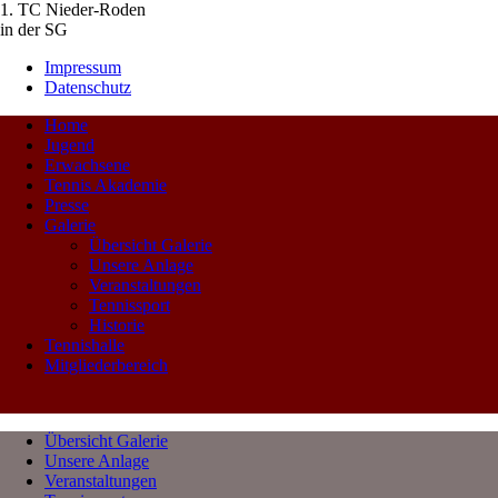
1. TC Nieder-Roden
in der SG
Impressum
Datenschutz
Home
Jugend
Erwachsene
Tennis Akademie
Presse
Galerie
Übersicht Galerie
Unsere Anlage
Veranstaltungen
Tennissport
Historie
Tennishalle
Mitgliederbereich
Übersicht Galerie
Unsere Anlage
Veranstaltungen