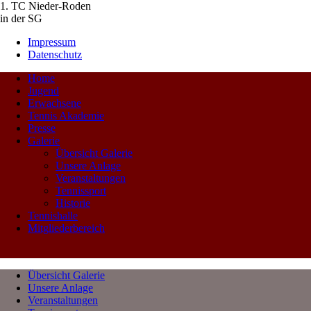
1. TC Nieder-Roden
in der SG
Impressum
Datenschutz
Home
Jugend
Erwachsene
Tennis Akademie
Presse
Galerie
Übersicht Galerie
Unsere Anlage
Veranstaltungen
Tennissport
Historie
Tennishalle
Mitgliederbereich
Übersicht Galerie
Unsere Anlage
Veranstaltungen