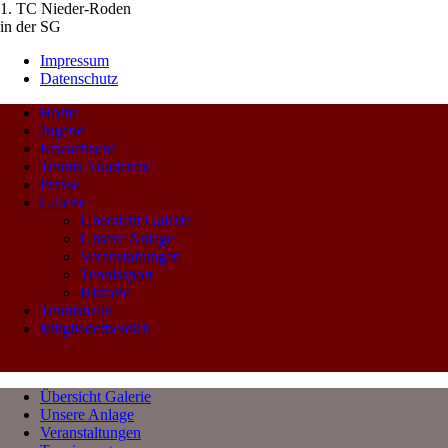
1. TC Nieder-Roden
in der SG
Impressum
Datenschutz
Home
Jugend
Erwachsene
Tennis Akademie
Presse
Galerie
Übersicht Galerie
Unsere Anlage
Veranstaltungen
Tennissport
Historie
Tennishalle
Mitgliederbereich
Übersicht Galerie
Unsere Anlage
Veranstaltungen