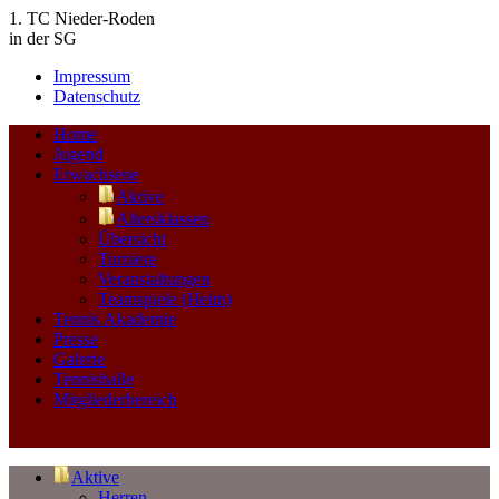
1. TC Nieder-Roden
in der SG
Impressum
Datenschutz
Home
Jugend
Erwachsene
Aktive
Altersklassen
Übersicht
Turniere
Veranstaltungen
Teamspiele (Heim)
Tennis Akademie
Presse
Galerie
Tennishalle
Mitgliederbereich
Aktive
Herren