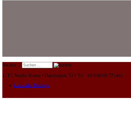
Suchen ...
1. TC Nieder-Roden • Hainburgstr. 53 • Tel +49 (0)6106 771441
Liste aller Beiträge