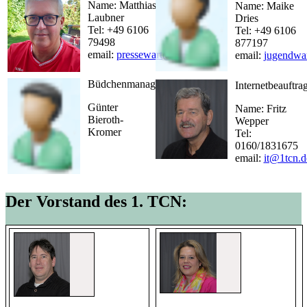
Name: Matthias
Name: Maike
Laubner
Dries
Tel: +49 6106
Tel: +49 6106
79498
877197
email:
pressewart@1tcn.de
email:
jugendwa
Büdchenmanager
Internetbeauftrag
Günter
Name: Fritz
Bieroth-
Wepper
Kromer
Tel:
0160/1831675
email:
it@1tcn.d
Der Vorstand des 1. TCN: