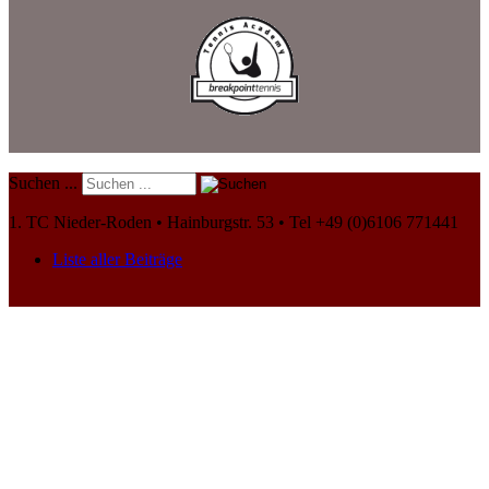
Suchen ...
1. TC Nieder-Roden • Hainburgstr. 53 • Tel +49 (0)6106 771441
Liste aller Beiträge