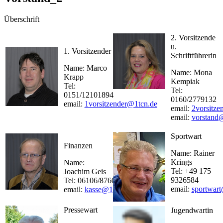
Überschrift
2. Vorsitzende
u.
1. Vorsitzender
Schriftführerin
Name: Marco
Name: Mona
Krapp
Kempiak
Tel:
Tel:
0151/12101894
0160/2779132
email:
1vorsitzender@1tcn.de
email:
2vorsitze
email:
vorstand
Sportwart
Finanzen
Name: Rainer
Krings
Name:
Tel: +49 175
Joachim Geis
9326584
Tel: 06106/876026
email:
sportwar
email:
kasse@1tcn.de
Pressewart
Jugendwartin