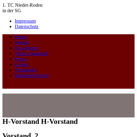
1. TC Nieder-Roden
in der SG
Impressum
Datenschutz
Home
Jugend
Erwachsene
Tennis Akademie
Presse
Galerie
Tennishalle
Mitgliederbereich
H-Vorstand
H-Vorstand
Vorstand_2