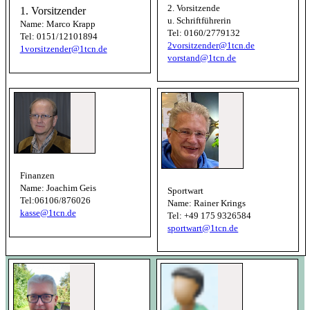
2. Vorsitzende
1. Vorsitzender
u. Schriftführerin
Name: Marco Krapp
Tel: 0160/2779132
Tel: 0151/12101894
2vorsitzender@1tcn.de
1vorsitzender@1tcn.de
vorstand@1tcn.de
Finanzen
Name: Joachim Geis
Sportwart
Tel:06106/876026
Name: Rainer Krings
kasse@1tcn.de
Tel: +49 175 9326584
sportwart@1tcn.de