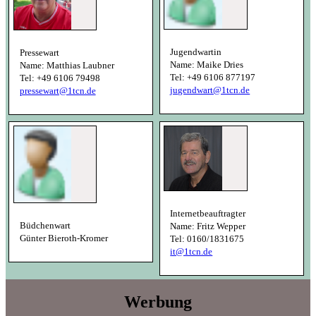
Jugendwartin
Pressewart
Name: Maike Dries
Name: Matthias Laubner
Tel: +49 6106 877197
Tel: +49 6106 79498
jugendwart@1tcn.de
pressewart@1tcn.de
Internetbeauftragter
Büdchenwart
Name: Fritz Wepper
Günter Bieroth-Kromer
Tel: 0160/1831675
it@1tcn.de
Werbung