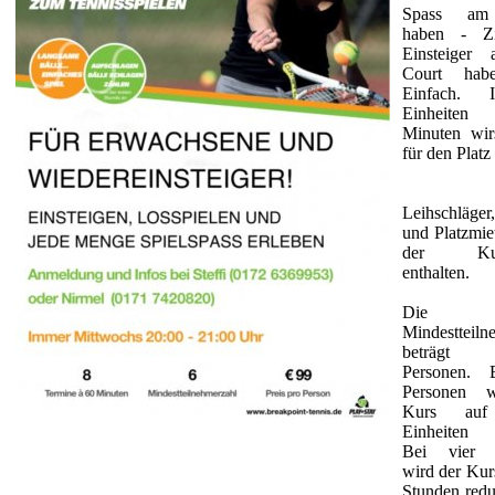
Spass am
haben - Zi
Einsteiger
Court hab
Einfach. 
Einheite
Minuten wir
für den Platz
Leihschläge
und Platzmie
der Kurs
enthalten.
Die
Mindestteiln
beträgt
Personen. 
Personen 
Kurs auf
Einheiten r
Bei vier 
wird der Kur
Stunden redu