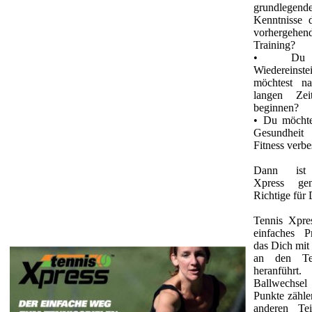
grundlegend
Kenntnisse 
vorhergehen
Training?
• Du 
Wiedereinst
möchtest na
langen Zei
beginnen?
• Du möchte
Gesundhe
Fitness verbe
Dann ist
Xpress ge
Richtige für 
Tennis Xpres
einfaches P
das Dich mit
an den Ten
heranführt.
Ballwechsel
Punkte zähle
anderen Tei