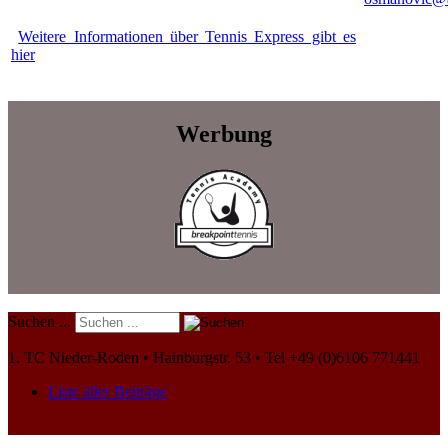
Weitere Informationen über Tennis Express gibt es
hier
Werbung
Suchen ...
1. TC Nieder-Roden • Hainburgstr. 53 • Tel +49 (0)6106 771441
Liste aller Beiträge