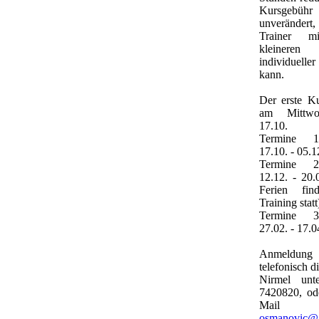
Kursgebüh
unverändert
Trainer m
kleineren
individuelle
kann.
Der erste Ku
am Mittw
17.10.
Termine 
17.10. - 05.1
Termine 
12.12. - 20.
Ferien fin
Training statt
Termine 
27.02. - 17.0
Anmeldung
telefonisch d
Nirmel unt
7420820, od
Mail
osmanovic@