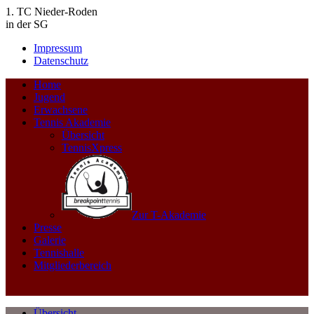
1. TC Nieder-Roden
in der SG
Impressum
Datenschutz
Home
Jugend
Erwachsene
Tennis Akademie
Übersicht
TennisXpress
Zur T-Akademie
Presse
Galerie
Tennishalle
Mitgliederbereich
Übersicht