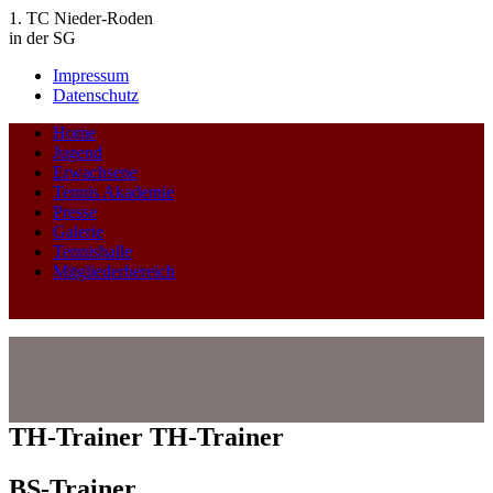
1. TC Nieder-Roden
in der SG
Impressum
Datenschutz
Home
Jugend
Erwachsene
Tennis Akademie
Presse
Galerie
Tennishalle
Mitgliederbereich
TH-Trainer
TH-Trainer
BS-Trainer