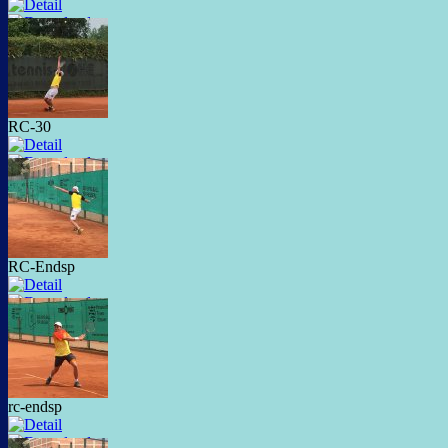
RC-30
RC-Endsp
rc-endsp