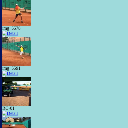
img_5578
img_5591
RC-01