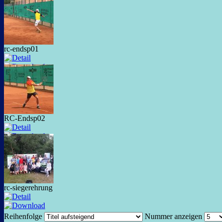
rc-endsp01
RC-Endsp02
rc-siegerehrung
Reihenfolge
Nummer anzeigen